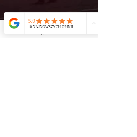
Zadzwoń
WhatsApp
Email
Facebook
Robert Skrzyniarz
15 sty 2021
2 minut(y) czytania