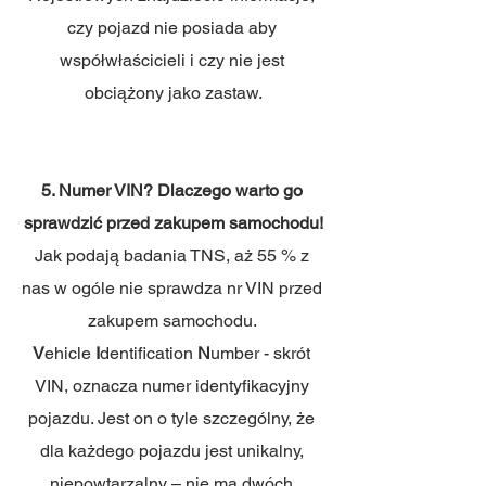
czy pojazd nie posiada aby 
współwłaścicieli i czy nie jest 
obciążony jako zastaw.
5. Numer VIN? Dlaczego warto go 
sprawdzić przed zakupem samochodu!
Jak podają badania TNS, aż 55 % z 
nas w ogóle nie sprawdza nr VIN przed 
zakupem samochodu. 
V
ehicle 
I
dentification 
N
umber - skrót 
VIN, oznacza numer identyfikacyjny 
pojazdu. Jest on o tyle szczególny, że 
dla każdego pojazdu jest unikalny, 
niepowtarzalny – nie ma dwóch 