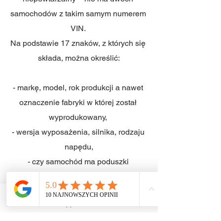
samochodów z takim samym numerem 
VIN. 
Na podstawie 17 znaków, z których się 
składa, można określić:
- markę, model, rok produkcji a nawet 
oznaczenie fabryki w której został 
wyprodukowany, 
- wersja wyposażenia, silnika, rodzaju 
napędu,
- czy samochód ma poduszki 
powietrzne, jakie ma pasy 
bezpieczeństwa, seria pojazdu.
Zadzwoń
WhatsApp
Email
Facebook