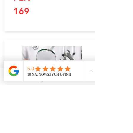
169
Zadzwoń
WhatsApp
Email
Facebook
LUX-Paket
ERWEITERTER PAKETBEREICH +
Telefonanrufe und E-Mail-Korrespondenz
mit potenziellen Käufern führen,
Organisation einer Autoinspektion,