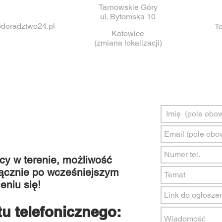
Tarnowskie Góry
ul. Bytomska 10
doradztwo24.pl
Te
Katowice
(zmiana lokalizacji)
cy w terenie, możliwość
łącznie po wcześniejszym
niu się!
u telefonicznego: