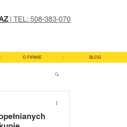
AZ
| TEL: 508-383-070
O FIRMIE
BLOG
popełnianych
kupie