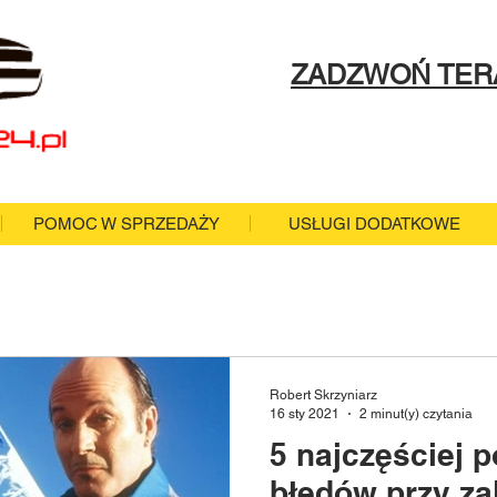
ZADZWOŃ TER
POMOC W SPRZEDAŻY
USŁUGI DODATKOWE
Robert Skrzyniarz
16 sty 2021
2 minut(y) czytania
5 najczęściej 
błędów przy za