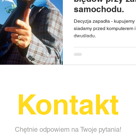
samochodu.
Decyzja zapadła - kupujem
siadamy przed komputerem i
dwuśladu.
Kontakt
Chętnie odpowiem na Twoje pytania!